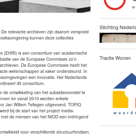
Stichting Nederl
. De relevante archieven zijn daarom verspreid
rzoeksomgeving kunnen deze collecties
re (EHRI) is een consortium van academische
Tractie Wonen
 subsidie van de Europese Commissie zo’n
archieven. De Europese Commissie heeft het
xacte wetenschappen al vaker ondersteund. In
ksomgevingen een innovatie. Het Nederlands
dineert dit consortium.
de ontwikkeling van het subsidievoorstel te
nnen en vanaf 2010 worden enkele
or Jan Willem Tellegen uitgevoerd. TOPIQ
rd bij de start van het project media-
 met de mensen van het NIOD een indringend
ontwikkeld voor verschillende structuurfondsen,