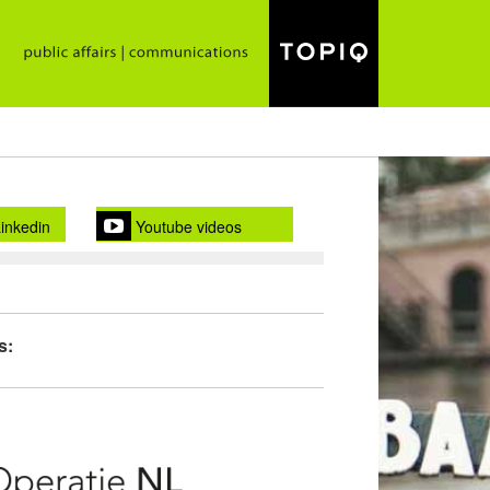
inkedin
Youtube videos
s: