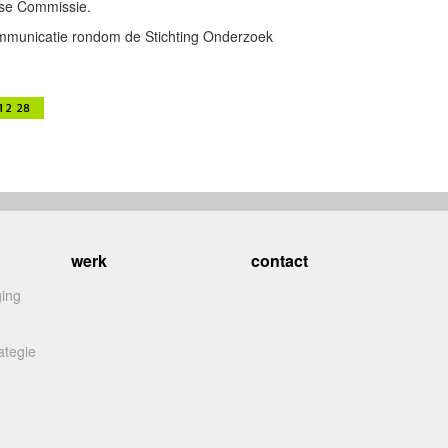
se Commissie.
mmunicatie rondom de Stichting Onderzoek
werk
contact
ging
ategie