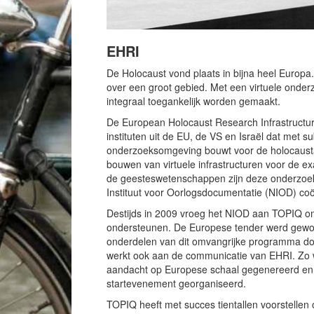
EHRI
De Holocaust vond plaats in bijna heel Europa
over een groot gebied. Met een virtuele onde
integraal toegankelijk worden gemaakt.
De European Holocaust Research Infrastructu
instituten uit de EU, de VS en Israël dat met
onderzoeksomgeving bouwt voor de holocaust
bouwen van virtuele infrastructuren voor de e
de geesteswetenschappen zijn deze onderzoe
Instituut voor Oorlogsdocumentatie (NIOD) coör
Destijds in 2009 vroeg het NIOD aan TOPIQ om 
ondersteunen. De Europese tender werd gewo
onderdelen van dit omvangrijke programma do
werkt ook aan de communicatie van EHRI. Zo we
aandacht op Europese schaal gegenereerd en
startevenement georganiseerd.
TOPIQ heeft met succes tientallen voorstellen 