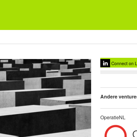
Connect on L
Andere venture
OperatieNL