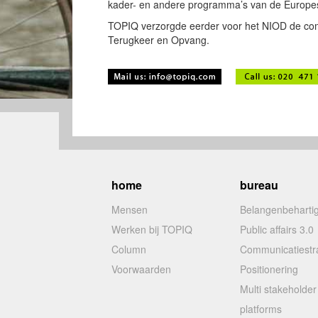
kader- en andere programma’s van de Europe
TOPIQ verzorgde eerder voor het NIOD de co
Terugkeer en Opvang.
home
bureau
Mensen
Belangenbeharti
Werken bij TOPIQ
Public affairs 3.0
Column
Communicatiestr
Voorwaarden
Positionering
Multi stakeholder
platforms